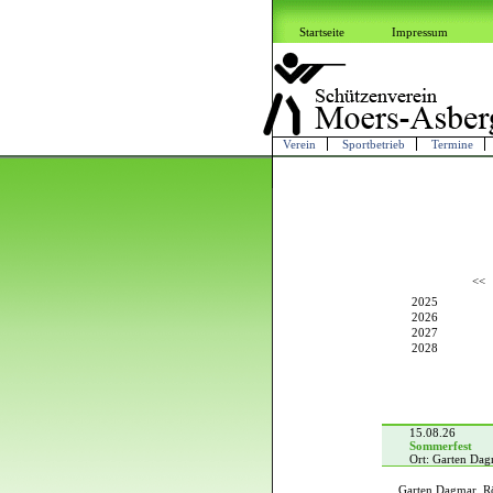
Startseite
Impressum
Verein
Sportbetrieb
Termine
<<
2025
2026
2027
2028
15.08.26
Sommerfest
Ort: Garten Da
Garten Dagmar, R