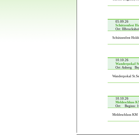
05.09.26
Schützenfest H
Ort: Illbrucksh
Schützenfest Hold
10.10.26
Wanderpokal S
Ort: Asberg Be
Wanderpokal St.S
10.10.26
Meldeschluss 
Ort: Beginn: 1
Meldeschluss KM