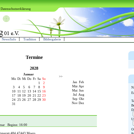
Datenschutzerklärung
News/Info
Tradition
Bildergalerie
Termine
2028
Januar
>>
Mo
Di
Mi
Do
Fr
Sa
So
Jan
Feb
1
2
Mär
Apr
3
4
5
6
7
8
9
N
Mai
Jun
10
11
12
13
14
15
16
E
Jul
Aug
17
18
19
20
21
22
23
Sep
Okt
24
25
26
27
28
29
30
T
Nov
Dez
31
B
D
U
gmar Beginn: 16:00
O
ömerstr.484 47443 Moers
B