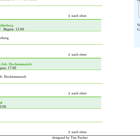
nach oben
S
olderberg
of Beginn: 13:00
C
erberg
nach oben
t.Seb. Hochemmerich
ginn: 17:00
eb. Hochemmerich
nach oben
KM
0:00
nach oben
designed by Tim Fischer