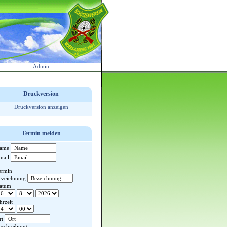
Admin
Druckversion
Druckversion anzeigen
Termin melden
ame
mail
ermin
ezeichnung
atum
hrzeit
rt
eschreibung