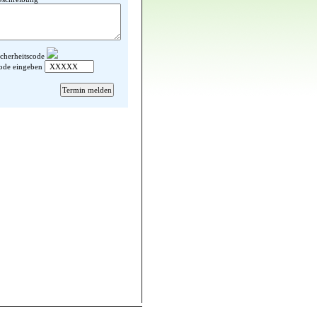
icherheitscode
ode eingeben