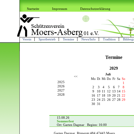
Startseite
Impressum
Datenschutzerklärung
Verein
Sportbetrieb
Termine
News/Info
Tradition
Bilderga
Termine
2029
Juli
<<
Mo
Di
Mi
Do
Fr
Sa
So
2025
1
2026
2
3
4
5
6
7
8
2027
9
10
11
12
13
14
15
2028
16
17
18
19
20
21
22
23
24
25
26
27
28
29
30
31
15.08.26
Sommerfest
Ort: Garten Dagmar Beginn: 16:00
Garten Dagmar, Römerstr.484 47443 Moers