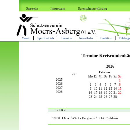
Startseite
Impressum
Datenschutzerklärung
Verein
Sportbetrieb
Termine
News/Info
Tradition
Bilderga
Termine Kreisrundenkä
2026
Februar
<<
Mo
Di
Mi
Do
Fr
Sa
So
2025
1
2026
2
3
4
5
6
7
8
2027
9
10
11
12
13
14
15
2028
16
17
18
19
20
21
22
23
24
25
26
27
28
12.08.26
19:00
LG a
SVA 1 - Bergheim 1 Ort: Clubhaus