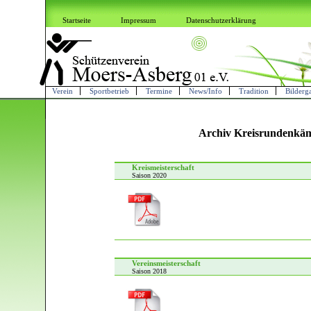
Startseite
Impressum
Datenschutzerklärung
Verein
Sportbetrieb
Termine
News/Info
Tradition
Bilderga
Archiv Kreisrundenkä
Kreismeisterschaft
Saison 2020
Vereinsmeisterschaft
Saison 2018